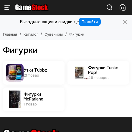
Сувениры
Фигурки
Выгодные акции и скидки 👉
Перейти
Смотреть все товары
Смотреть все товары
Фигурки
Утки Tubbz
Главная
Каталог
Сувениры
Фигурки
Фигурки Funko Pop!
Фигурки McFarlane
Фигурки
Фигурки Funko
Утки Tubbz
Pop!
21 товар
46 товаров
Фигурки
McFarlane
1 товар