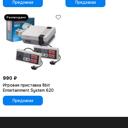
Предзаказ
Предзаказ
990 ₽
Игровая приставка 8bit
Entertainment System 620
Предзаказ