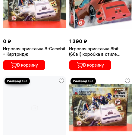
0 ₽
1 390 ₽
Игровая приставка 8-Gamebit
Игровая приставка 8bit
+ Картридж
(60в1) коробка в стиле
Supercar. Красный комплект
В корзину
В корзину