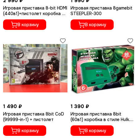
2 990 ₽
1 990 ₽
Приставки Sony PSP
Игровая приставка 8-bit HDMI
Игровая приставка 8gamebit
Приставки Anbernic
(440в1)+пистолет коробка в
STEEPLER-300
стиле "Сюбор" (серый
Приставки 8-Бит
комплект)
В корзину
В корзину
Приставки 16-Бит
Приставки Hamy 8-Бит/16-Бит
Приставки Xbox Original
1 490 ₽
1 390 ₽
Игровая приставка 8bit CoD
Игровая приставка 8bit
(99999-in-1) + пистолет
(60в1) коробка в стиле Hulk.
Зеленый комплект
В корзину
В корзину