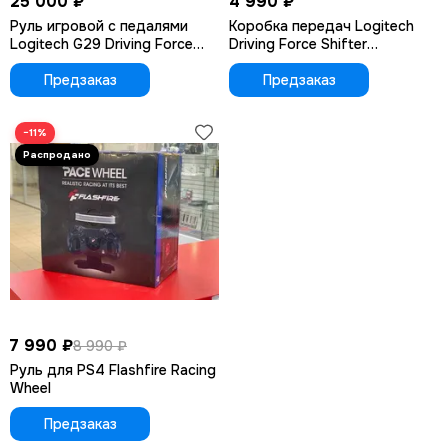
25 000 ₽
4 990 ₽
Руль игровой с педалями
Коробка передач Logitech
Logitech G29 Driving Force
Driving Force Shifter
(PS3,PS4,PS5,ПК)
(PS4,PS5,ПК)
Предзаказ
Предзаказ
−11%
7 990 ₽
8 990 ₽
Руль для PS4 Flashfire Racing
Wheel
Предзаказ