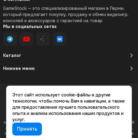
GameStock — это специализированный магазин в Перми,
который предлагает покупку, продажу и обмен видеоигр,
консолей и аксессуаров с гарантией на товар
Мы в социальных сетях
Каталог
Нижнее меню
2026 © GameStock Магазин видеоигр.
Карта сайта
Этот сайт использует cookie-файлы и другие
технологии, чтобы помочь Вам в навигации, а также
для предоставления лучшего пользовательского
опыта и анализа использования наших продуктов и
Вся представленная на сайте информация, касающаяся
услуг.
характеристик, стоимости товаров и услуг, носит информационный
характер и ни при каких условиях не является публичной офертой,
Принять
определяемой положениями Статьи 437(2) Гражданского кодекса