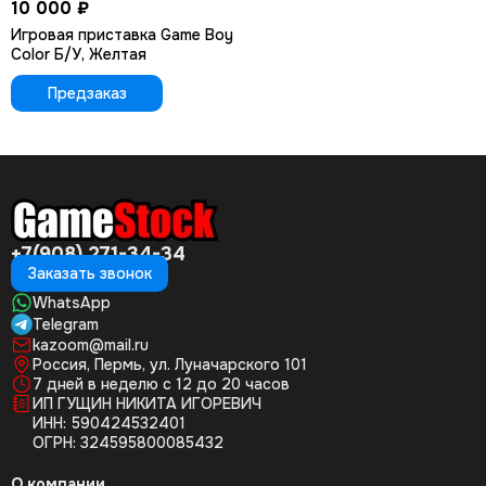
10 000 ₽
Приставки Sony PSP
Игровая приставка Game Boy
Приставки Anbernic
Color Б/У, Желтая
Приставки 8-Бит
Предзаказ
Приставки 16-Бит
Приставки Hamy 8-Бит/16-Бит
Приставки Xbox Original
+7(908) 271-34-34
Заказать звонок
WhatsApp
Telegram
kazoom@mail.ru
Россия, Пермь, ул. Луначарского 101
7 дней в неделю с 12 до 20 часов
ИП ГУЩИН НИКИТА ИГОРЕВИЧ
ИНН: 590424532401
ОГРН: 324595800085432
О компании