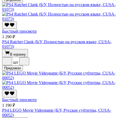
Быстрый просмотр
1 290 ₽
PS4 Ratchet Сlank (Б/У, Полностью на русском языке, CUSA-
01073)
В корзину
шт
Предзаказ
Быстрый просмотр
1 190 ₽
PS4 LEGO Movie Videogame (Б/У, Русские субтитры, CUSA-
00052)