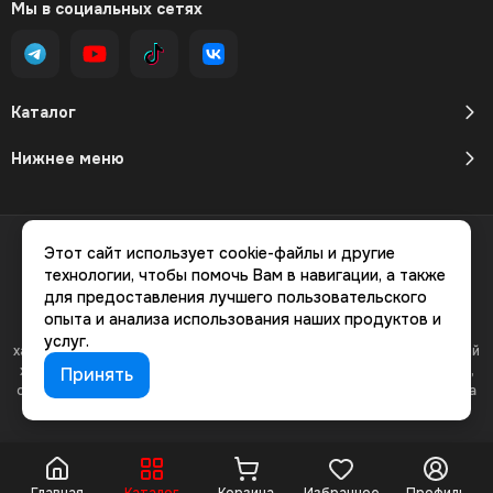
Мы в социальных сетях
Каталог
Нижнее меню
2026 © GameStock Магазин видеоигр.
Карта сайта
Этот сайт использует cookie-файлы и другие
технологии, чтобы помочь Вам в навигации, а также
для предоставления лучшего пользовательского
опыта и анализа использования наших продуктов и
Вся представленная на сайте информация, касающаяся
услуг.
характеристик, стоимости товаров и услуг, носит информационный
характер и ни при каких условиях не является публичной офертой,
Принять
определяемой положениями Статьи 437(2) Гражданского кодекса
РФ.