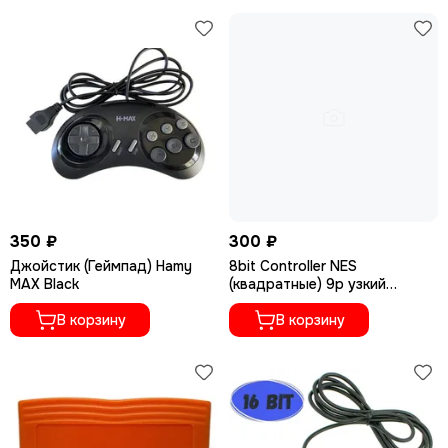
350 ₽
300 ₽
Джойстик (Геймпад) Hamy
8bit Controller NES
MAX Black
(квадратные) 9р узкий
разъем
В корзину
В корзину