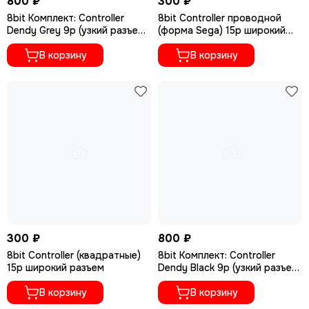
800 ₽
300 ₽
8bit Комплект: Controller
8bit Controller проводной
Dendy Grey 9p (узкий разъем)
(форма Sega) 15р широкий
2шт+Пистолет Black 9p (узкий
разъем
разъем)
В корзину
В корзину
300 ₽
800 ₽
8bit Controller (квадратные)
8bit Комплект: Controller
15p широкий разъем
Dendy Black 9p (узкий разъем)
2шт+Пистолет Black 9p (узкий
В корзину
разъем)
В корзину