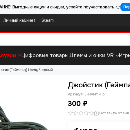
НИЕ! Выгодные акции и скидки, успейте поучаствовать 👉
Пе
Личный кабинет
Steam
ссуары
Цифровые товары
Шлемы и очки VR
Игр
стик (Геймпад) Hamy Черный
Джойстик (Геймп
Артикул:
J-HAMY 4 bl
300 ₽
Оставить отзыв