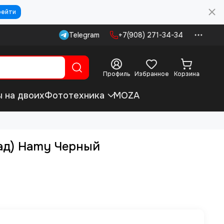
рейти
Telegram
+7(908) 271-34-34
Профиль
Избранное
Корзина
ы на двоих
Фототехника
MOZA
ад) Hamy Черный