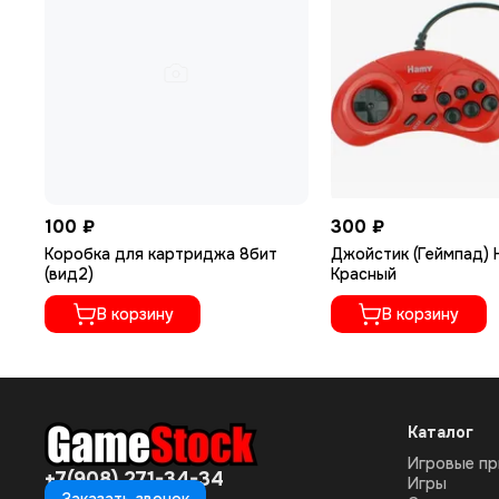
100 ₽
300 ₽
Коробка для картриджа 8бит
Джойстик (Геймпад) 
(вид2)
Красный
В корзину
В корзину
Каталог
Игровые пр
+7(908) 271-34-34
Игры