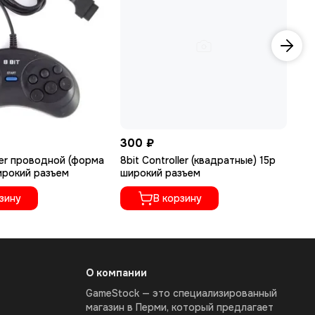
300 ₽
80
ller проводной (форма
8bit Controller (квадратные) 15p
8b
ирокий разъем
широкий разъем
Bl
2ш
зину
В корзину
ра
О компании
GameStock — это специализированный
магазин в Перми, который предлагает