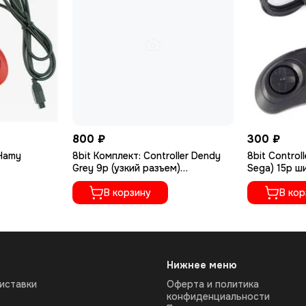
800 ₽
300 ₽
Hamy
8bit Комплект: Controller Dendy
8bit Contro
Grey 9p (узкий разъем)
Sega) 15р ш
2шт+Пистолет Black 9p (узкий
разъем)
В корзину
В кор
Нижнее меню
иставки
Оферта и политика
конфиденциальности