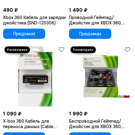
490 ₽
1 490 ₽
Хbox 360 Кабель для зарядки
Проводной Геймпад/
джойстика (SND-120306)
Джойстик для XBOX 360,
черный (Зеленая упаковка)
Предзаказ
Предзаказ
1 090 ₽
1 990 ₽
Х-box 360 Кабель для
Беспроводной Геймпад/
переноса данных (Cable
Джойстик для XBOX 360,
Transfer Hard Drive)
черный (ресивер)