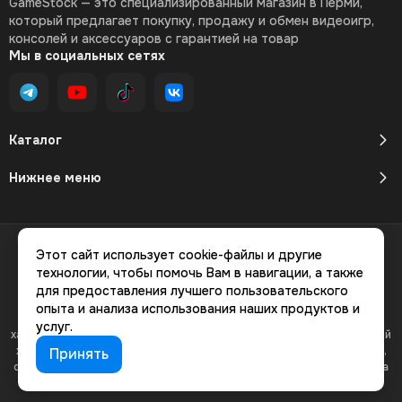
GameStock — это специализированный магазин в Перми,
который предлагает покупку, продажу и обмен видеоигр,
консолей и аксессуаров с гарантией на товар
Мы в социальных сетях
Каталог
Нижнее меню
2026 © GameStock Магазин видеоигр.
Карта сайта
Этот сайт использует cookie-файлы и другие
технологии, чтобы помочь Вам в навигации, а также
для предоставления лучшего пользовательского
опыта и анализа использования наших продуктов и
Вся представленная на сайте информация, касающаяся
услуг.
характеристик, стоимости товаров и услуг, носит информационный
характер и ни при каких условиях не является публичной офертой,
Принять
определяемой положениями Статьи 437(2) Гражданского кодекса
РФ.