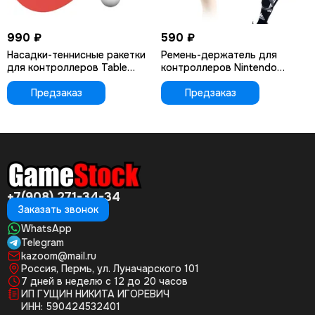
990 ₽
590 ₽
Насадки-теннисные ракетки
Ремень-держатель для
для контроллеров Table
контроллеров Nintendo
Tennis Racket Joy-Con (DOBE
Switch / Switch Oled Joy-Pad
TNS-2115) Switch Oled
Предзаказ
(Dobe TNS-2126B) Hands +
Предзаказ
Legs
+7(908) 271-34-34
Заказать звонок
WhatsApp
Telegram
kazoom@mail.ru
Россия, Пермь, ул. Луначарского 101
7 дней в неделю с 12 до 20 часов
ИП ГУЩИН НИКИТА ИГОРЕВИЧ
ИНН: 590424532401