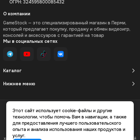
ОГРН: 324595800085432
О компании
GameStock — это специализированный магазин в Перми,
который предлагает покупку, продажу и обмен видеоигр,
консолей и аксессуаров с гарантией на товар
Мы в социальных сетях
Каталог
Нижнее меню
2026 © GameStock Магазин видеоигр.
Карта сайта
Этот сайт использует cookie-файлы и другие
технологии, чтобы помочь Вам в навигации, а также
для предоставления лучшего пользовательского
опыта и анализа использования наших продуктов и
Вся представленная на сайте информация, касающаяся
услуг.
характеристик, стоимости товаров и услуг, носит информационный