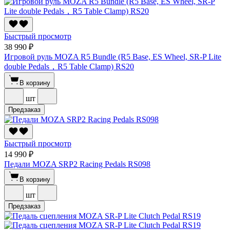
Быстрый просмотр
38 990 ₽
Игровой руль MOZA R5 Bundle (R5 Base, ES Wheel, SR-P Lite
double Pedals，R5 Table Clamp) RS20
В корзину
шт
Предзаказ
Быстрый просмотр
14 990 ₽
Педали MOZA SRP2 Racing Pedals RS098
В корзину
шт
Предзаказ