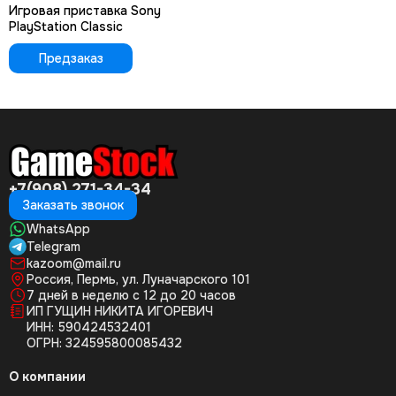
Игровая приставка Sony
Приставки Sony PSP
PlayStation Classic
Приставки Anbernic
Приставки 8-Бит
Предзаказ
Приставки 16-Бит
Приставки Hamy 8-Бит/16-Бит
Приставки Xbox Original
+7(908) 271-34-34
Заказать звонок
WhatsApp
Telegram
kazoom@mail.ru
Россия, Пермь, ул. Луначарского 101
7 дней в неделю с 12 до 20 часов
ИП ГУЩИН НИКИТА ИГОРЕВИЧ
ИНН: 590424532401
ОГРН: 324595800085432
О компании