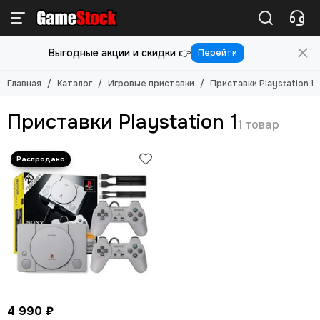
Игровые приставки
Выгодные акции и скидки 👉
Перейти
Смотреть все товары
Приставки PlayStation 5
Главная
Каталог
Игровые приставки
Приставки Playstation 1
Приставки PlayStation 4
Приставки PlayStation 3
Приставки Playstation 1
Приставки PlayStation 2
Приставки Playstation 1
Приставки Nintendo Switch 2
Приставки Nintendo Switch
Приставки Nintendo Game Boy
Приставки Nintendo 3DS/2DS
Приставки Xbox Series X/S
Приставки Xbox One
Приставки Xbox 360
Приставки Valve Steam Deck
Приставки Lenovo
4 990 ₽
Приставки Sony PS Vita