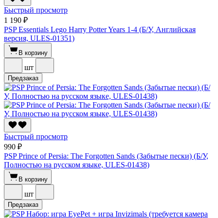
Быстрый просмотр
1 190 ₽
PSP Essentials Lego Harry Potter Years 1-4 (Б/У, Английская
версия, ULES-01351)
В корзину
шт
Предзаказ
Быстрый просмотр
990 ₽
PSP Prince of Persia: The Forgotten Sands (Забытые пески) (Б/У,
Полностью на русском языке, ULES-01438)
В корзину
шт
Предзаказ