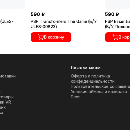
590 ₽
590 ₽
 (ULES-
PSP Transformers The Game (Б/У,
PSP Essenti
ULES-00823)
(Б/У, Полно
языке, ULES
В корзину
В кор
Нижнее меню
иставки
Оферта и политика
конфиденциальности
Пользовательское соглашен
ы
Условия обмена и возврата
товары
Блог
ки VR
оих
ка