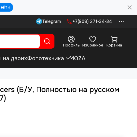
рейти
Telegram
+7(908) 271-34-34
Профиль
Избранное
Корзина
ы на двоих
Фототехника
MOZA
cers (Б/У, Полностью на русском
7)