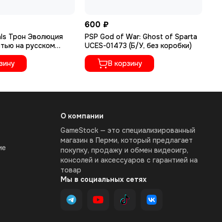
600 ₽
20
als Трон Эволюция
PSP God of War: Ghost of Sparta
PS
стью на русском
UCES-01473 (Б/У, без коробки)
00
-01495)
зину
В корзину
О компании
GameStock — это специализированный
магазин в Перми, который предлагает
ие
покупку, продажу и обмен видеоигр,
консолей и аксессуаров с гарантией на
товар
Мы в социальных сетях