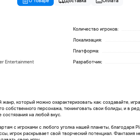
О товаре
Доставка
Оплата
Количество игроков:
Локализация:
Платформа:
r Entertainment
Разработчик:
 жанр, который можно охарактеризовать как: создавайте, игра
о собственного персонажа, тюнинговать свои болиды, и в ре
 состязания на любой вкус.
ртам с игроками с любого уголка нашей планеты, благодаря Рl
сы, игрок раскрывает свой творческий потенциал. Фантазия н
давать свою игру.