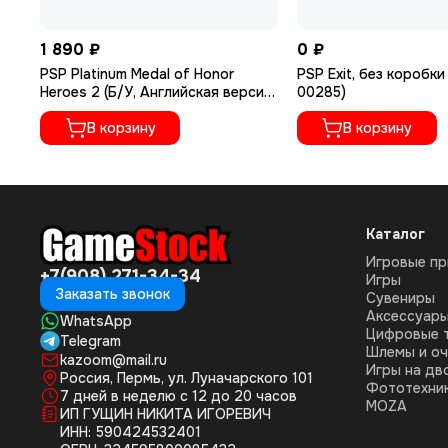
1 890 ₽
0 ₽
PSP Platinum Medal of Honor
PSP Exit, без коробки
Heroes 2 (Б/У, Английская версия,
00285)
ULES-00955)
В корзину
В корзину
Каталог
Игровые пр
+7(908) 271-34-34
Игры
Заказать звонок
Сувениры
Аксессуар
WhatsApp
Цифровые 
Telegram
Шлемы и оч
kazoom@mail.ru
Игры на дв
Россия, Пермь, ул. Луначарского 101
Фототехни
7 дней в неделю с 12 до 20 часов
MOZA
ИП ГУЩИН НИКИТА ИГОРЕВИЧ
ИНН: 590424532401