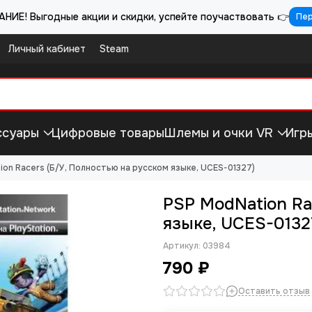
НИЕ! Выгодные акции и скидки, успейте поучаствовать 👉
Пе
Личный кабинет
Steam
ссуары
Цифровые товары
Шлемы и очки VR
Игр
on Racers (Б/У, Полностью на русском языке, UCES-01327)
PSP ModNation Ra
языке, UCES-0132
Артикул:
03984
790 ₽
Оставить отзыв