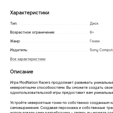
Характеристики
Тип:
Диск
Возрастное ограничение:
6+
Жанр:
Гонки
Издатель:
Sony Compute
Описание
Игpа МоdNаtiоn Rасеrs продолжает развивать уникальный
невероятными способностями. Вы сможете создать своег
однопользовательской игры предоставит вам уникальные
Устройте невероятные гонки по собственно созданным ка
самовыражения. Создавая персонажа и собственные трас
использовали сами разработчики – теперь вы можете соз