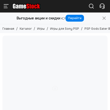
Игры
Выгодные акции и скидки 👉
Перейти
Смотреть все товары
Игры для PlayStation 5
Главная
Каталог
Игры
Игры для Sony PSP
PSP Gods Eater B
Игры для PlayStation 4
Игры для PlayStation 3
Игры для PlayStation 2
Игры для Nintendo Switch 2
Игры для Nintendo Switch
Игры для Nintendo 3DS
Игры для Xbox ONE/SERIES S/X
Игры для Xbox Original
Игры для Xbox 360
Игры для Sony PS Vita
Игры для Sony PSP
Игры (Картриджи) для 8-бит
Игры (картриджи) для Sega Mega Drive 16-бит
Игры под VR