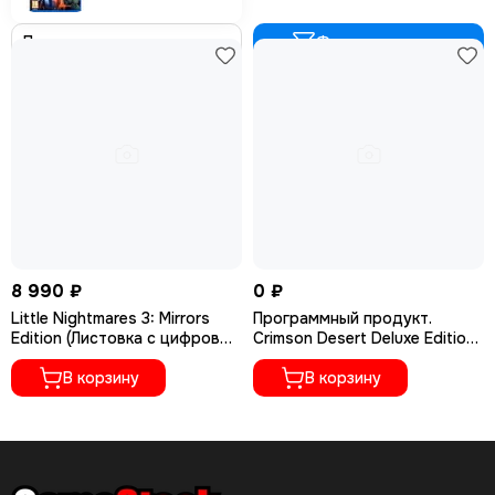
Фильтр товаров
8 990 ₽
0 ₽
Little Nightmares 3: Mirrors
Программный продукт.
Edition (Листовка с цифровым
Crimson Desert Deluxe Edition
кодом) (PC/ПК) (Новый,
- Картонный box
Русские субтитры)
В корзину
В корзину