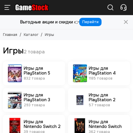
Игры
Выгодные акции и скидки 👉
Перейти
Смотреть все товары
Игры для PlayStation 5
Главная
Каталог
Игры
Игры для PlayStation 4
Игры для PlayStation 3
Игры
Игры для PlayStation 2
Игры для Nintendo Switch 2
Игры для Nintendo Switch
Игры для
Игры для
PlayStation 5
PlayStation 4
Игры для Nintendo 3DS
832 товара
1185 товаров
Игры для Xbox ONE/SERIES S/X
Игры для Xbox Original
Игры для
Игры для
Игры для Xbox 360
PlayStation 3
PlayStation 2
Игры для Sony PS Vita
293 товара
57 товаров
Игры для Sony PSP
Игры (Картриджи) для 8-бит
Игры для
Игры для
Игры (картриджи) для Sega Mega Drive 16-бит
Nintendo Switch 2
Nintendo Switch
Игры под VR
39 товаров
362 товара