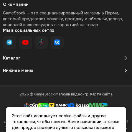
О компании
GameStock — это специализированный магазин в Перми,
который предлагает покупку, продажу и обмен видеоигр,
консолей и аксессуаров с гарантией на товар
Мы в социальных сетях
Каталог
Нижнее меню
2026 © GameStock Магазин видеоигр.
Карта сайта
Этот сайт использует cookie-файлы и другие
Вся представленная на сайте информация, касающаяся
технологии, чтобы помочь Вам в навигации, а также
характеристик, стоимости товаров и услуг, носит информационный
характер и ни при каких условиях не является публичной офертой,
для предоставления лучшего пользовательского