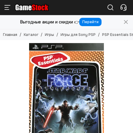
Игры
Выгодные акции и скидки 👉
Перейти
Смотреть все товары
Игры для PlayStation 5
Главная
Каталог
Игры
Игры для Sony PSP
PSP Essentials S
Игры для PlayStation 4
Игры для PlayStation 3
Игры для PlayStation 2
Игры для Nintendo Switch 2
Игры для Nintendo Switch
Игры для Nintendo 3DS
Игры для Xbox ONE/SERIES S/X
Игры для Xbox Original
Игры для Xbox 360
Игры для Sony PS Vita
Игры для Sony PSP
Игры (Картриджи) для 8-бит
Игры (картриджи) для Sega Mega Drive 16-бит
Игры под VR