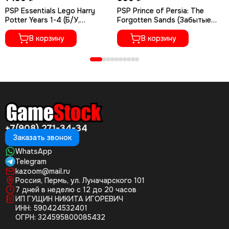
PSP Essentials Lego Harry
PSP Prince of Persia: The
Potter Years 1-4 (Б/У,
Forgotten Sands (Забытые
Английская версия, ULES-
пески) (Б/У, Полностью на
01351)
В корзину
русском языке, ULES-01438)
В корзину
+7(908) 271-34-34
Заказать звонок
WhatsApp
Telegram
kazoom@mail.ru
Россия, Пермь, ул. Луначарского 101
7 дней в неделю с 12 до 20 часов
ИП ГУЩИН НИКИТА ИГОРЕВИЧ
ИНН: 590424532401
ОГРН: 324595800085432