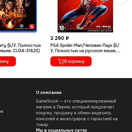
2 290 ₽
1 
rry (Б/У, Полностью
PS4 Spider-Man/Человек-Паук (Б/
PS
языке, CUSA-31820)
У, Полностью на русском языке,
(Р
CUSA-11995)
По
зину
В корзину
CU
О компании
GameStock — это специализированный
магазин в Перми, который предлагает
ие
покупку, продажу и обмен видеоигр,
консолей и аксессуаров с гарантией на
товар
Мы в социальных сетях