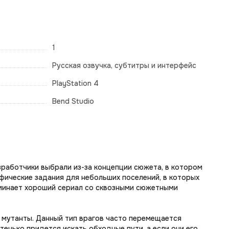
1
Русская озвучка, субтитры и интерфейс
PlayStation 4
Bend Studio
зработчики выбрали из-за концепции сюжета, в котором
фические задания для небольших поселений, в которых
оминает хороший сериал со сквозными сюжетными
е мутанты. Данный тип врагов часто перемещается
тенько придется искать обходные пути, а если они его