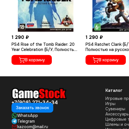
1 290 ₽
1 290 ₽
PS4 Rise of the Tomb Raider: 20
PS4 Ratchet Сlank (Б/
Year Celebration (Б/У, Полностью
Полностью на русско
на русском языке, CUSA-05716)
CUSA-01073)
В корзину
В корзину
Каталог
Игровые пр
+7(908) 271-34-34
Игры
Заказать звонок
Сувениры
Аксессуар
WhatsApp
Цифровые 
Telegram
Шлемы и оч
kazoom@mail.ru