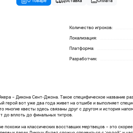
О товаре
Доставка
Оплата
Количество игроков:
Локализация:
Платформа:
Разработчик:
йкера – Дикона Сент-Джона. Такое специфическое название ра
й герой вот уже два года живет на отшибе и выполняет специ
то многие квесты здесь связаны друг с другом и история нап
т до вплоть до финальных титров.
 не похожи на классических восставших мертвецов – это скоре
 первых парах Дикону будет сложно справиться с ‛ордой“ и час