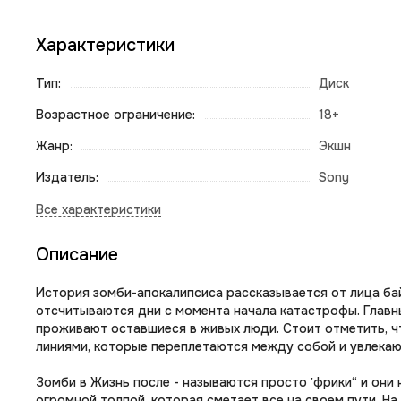
Характеристики
Тип:
Диск
Возрастное ограничение:
18+
Жанр:
Экшн
Издатель:
Sony
Описание
История зомби-апокалипсиса рассказывается от лица ба
отсчитываются дни с момента начала катастрофы. Главны
проживают оставшиеся в живых люди. Стоит отметить, ч
линиями, которые переплетаются между собой и увлекаю
Зомби в Жизнь после - называются просто ‛фрики“ и они
огромной толпой, которая сметает все на своем пути. На