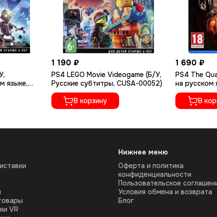
1 190 ₽
1 690 ₽
У,
PS4 LEGO Movie Videogame (Б/У,
PS4 The Qua
м языке,
Русские субтитры, CUSA-00052)
на русском 
В корзину
В кор
Нижнее меню
иставки
Оферта и политика
конфиденциальности
Пользовательское соглашен
ы
Условия обмена и возврата
товары
Блог
ки VR