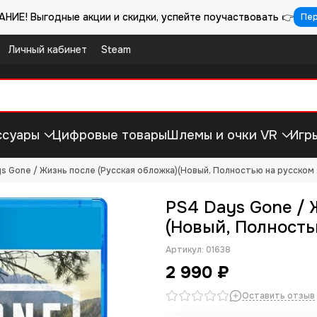
НИЕ! Выгодные акции и скидки, успейте поучаствовать 👉
Пе
Личный кабинет
Steam
ссуары
Цифровые товары
Шлемы и очки VR
Игр
s Gone / Жизнь после (Русская обложка)(Новый, Полностью на русском
PS4 Days Gone / 
(Новый, Полность
Артикул:
01638
2 990 ₽
Оставить отзыв