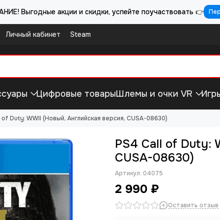
НИЕ! Выгодные акции и скидки, успейте поучаствовать 👉
Пе
Личный кабинет
Steam
ссуары
Цифровые товары
Шлемы и очки VR
Игр
l of Duty: WWII (Новый, Английская версия, CUSA-08630)
PS4 Call of Duty:
CUSA-08630)
Артикул:
04075
2 990 ₽
Оставить отзыв