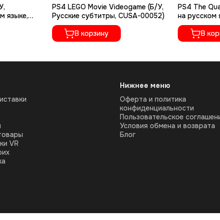
У,
PS4 LEGO Movie Videogame (Б/У,
PS4 The Qua
м языке,
Русские субтитры, CUSA-00052)
на русском 
В корзину
В кор
Нижнее меню
иставки
Оферта и политика
конфиденциальности
Пользовательское соглашен
ы
Условия обмена и возврата
товары
Блог
ки VR
оих
ка