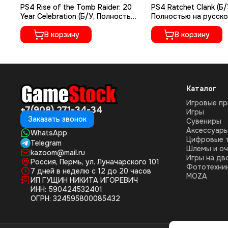
PS4 Rise of the Tomb Raider: 20
PS4 Ratchet Сlank (Б/
Year Celebration (Б/У, Полностью
Полностью на русско
на русском языке, CUSA-05716)
CUSA-01073)
В корзину
В корзину
Каталог
Игровые пр
+7(908) 271-34-34
Игры
Заказать звонок
Сувениры
Аксессуар
WhatsApp
Цифровые 
Telegram
Шлемы и оч
kazoom@mail.ru
Игры на дв
Россия, Пермь, ул. Луначарского 101
Фототехни
7 дней в неделю с 12 до 20 часов
MOZA
ИП ГУЩИН НИКИТА ИГОРЕВИЧ
ИНН: 590424532401
ОГРН: 324595800085432