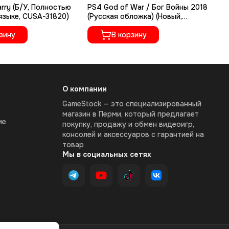
rry (Б/У, Полностью
PS4 God of War / Бог Войны 2018
PS
языке, CUSA-31820)
(Русская обложка) (Новый,
(Б
Полностью на русском языке,
07
зину
CUSA-07412)
В корзину
О компании
GameStock — это специализированный
магазин в Перми, который предлагает
ие
покупку, продажу и обмен видеоигр,
консолей и аксессуаров с гарантией на
товар
Мы в социальных сетях