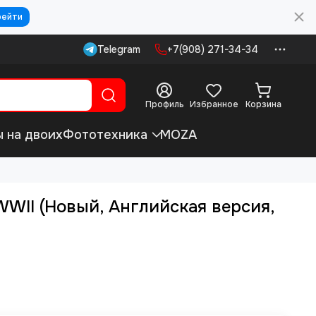
рейти
Telegram
+7(908) 271-34-34
Профиль
Избранное
Корзина
ы на двоих
Фототехника
MOZA
 WWII (Новый, Английская версия,