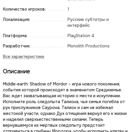
Количество игроков:
1
Локализация:
Русские субтитры и
интерфейс
Платформа:
PlayStation 4
Разработчик:
Monolith Productions
Описание
Middle-earth: Shadow of Mordor – игра нового поколения,
события которой происходят в знаменитом Средиземье.
Вас ждет захватывающая история о мести и искуплении.
Исполните роль следопыта Талиона, чья семья погибла от
рук прислужников Саурона. Талион и сам не избежал
жестокой участи, однако Дух отмщения вернул его к жизни
и наделил сверхъестественными силами. Теперь
вернувшемуся из мертвых следопыту предстоит
отправиться в глубины Мордора, чтобы исполнить клятву и