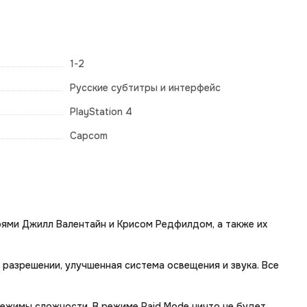
1-2
Русские субтитры и интерфейс
PlayStation 4
Capcom
ероями Джилл Валентайн и Крисом Редфилдом, а также их
м разрешении, улучшенная система освещения и звука. Все
ежимы сложности. В режиме Raid Mode ничто не будет