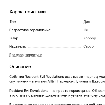
Характеристики
Тип:
Диск
Возрастное ограничение:
18+
Жанр:
Хоррор
Издатель:
Capcom
Описание
События Resident Evil Revelations охватывают период меж
спутниками - агентами АПБТ Паркером Лучиани и Джесси
Resident Evil Revelations - не просто переиздание. Обн
это станет отличным дополнением к увлекательному сюж
В дополнение ко всем возможностям оригинальной игры 