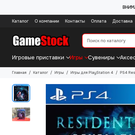
ВНИМА
Каталог
О компании
Контакты
Оплата
Доставка
Игровые приставки
Игры
Сувениры
Аксе
Главная
Каталог
Игры
Игры для PlayStation 4
PS4 Res