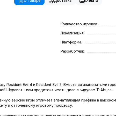
О товаре
Доставка
Оплата
Количество игроков:
Локализация:
Платформа:
Разработчик:
ду Resident Evil 4 и Resident Evil 5. Вместе со знаменитыми г
кой Шерават - вам предстоит иметь дело с вирусом T-Abyss.
овленную версию игры отличает впечатляющая графика в высоко
ету и отточенному игровому процессу.
в переиздании вас ждут новые противники и дополнительные р