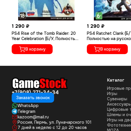
1 290 ₽
1 290 ₽
PS4 Rise of the Tomb Raider: 20
PS4 Ratchet Сlank (Б/
Year Celebration (Б/У, Полностью
Полностью на русско
на русском языке, CUSA-05716)
CUSA-01073)
В корзину
В корзину
Каталог
Игровые пр
+7(908) 271-34-34
Игры
Заказать звонок
Сувениры
Аксессуар
WhatsApp
Цифровые 
Telegram
Шлемы и оч
kazoom@mail.ru
Игры на дв
Россия, Пермь, ул. Луначарского 101
Фототехни
7 дней в неделю с 12 до 20 часов
MOZA