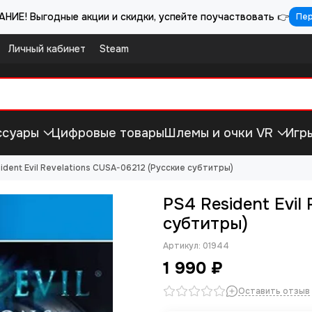
НИЕ! Выгодные акции и скидки, успейте поучаствовать 👉
Пе
Личный кабинет
Steam
ссуары
Цифровые товары
Шлемы и очки VR
Игр
ident Evil Revelations CUSA-06212 (Русские субтитры)
PS4 Resident Evil
субтитры)
Артикул:
01944
1 990 ₽
Оставить отзыв