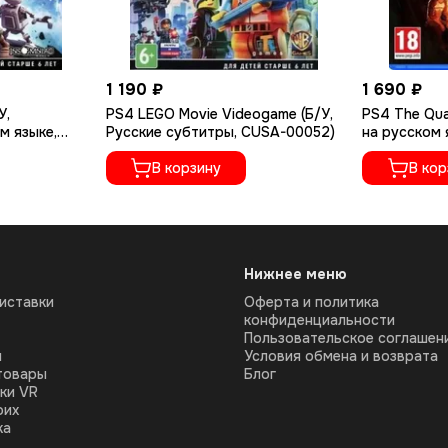
1 190 ₽
1 690 ₽
У,
PS4 LEGO Movie Videogame (Б/У,
PS4 The Qua
м языке,
Русские субтитры, CUSA-00052)
на русском 
В корзину
В кор
Нижнее меню
иставки
Оферта и политика
конфиденциальности
Пользовательское соглашен
ы
Условия обмена и возврата
товары
Блог
ки VR
оих
ка