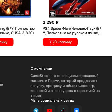
2 290 ₽
1 
rry (Б/У, Полностью
PS4 Spider-Man/Человек-Паук (Б/
PS
языке, CUSA-31820)
У, Полностью на русском языке,
(Р
CUSA-11995)
По
зину
В корзину
CU
О компании
GameStock — это специализированный
магазин в Перми, который предлагает
ие
покупку, продажу и обмен видеоигр,
консолей и аксессуаров с гарантией на
товар
Мы в социальных сетях