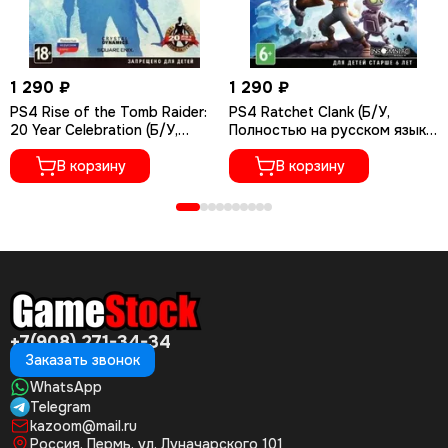
1 290 ₽
1 290 ₽
PS4 Rise of the Tomb Raider:
PS4 Ratchet Сlank (Б/У,
20 Year Celebration (Б/У,
Полностью на русском языке,
Полностью на русском языке,
CUSA-01073)
CUSA-05716)
В корзину
В корзину
+7(908) 271-34-34
Заказать звонок
WhatsApp
Telegram
kazoom@mail.ru
Россия, Пермь, ул. Луначарского 101