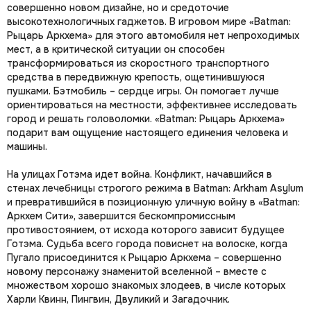
совершенно новом дизайне, но и средоточие
высокотехнологичных гаджетов. В игровом мире «Batman:
Рыцарь Аркхема» для этого автомобиля нет непроходимых
мест, а в критической ситуации он способен
трансформироваться из скоростного транспортного
средства в передвижную крепость, ощетинившуюся
пушками. Бэтмобиль – сердце игры. Он помогает лучше
ориентироваться на местности, эффективнее исследовать
город и решать головоломки. «Batman: Рыцарь Аркхема»
подарит вам ощущение настоящего единения человека и
машины.
На улицах Готэма идет война. Конфликт, начавшийся в
стенах лечебницы строгого режима в Batman: Arkham Asylum
и превратившийся в позиционную уличную войну в «Batman:
Аркхем Сити», завершится бескомпромиссным
противостоянием, от исхода которого зависит будущее
Готэма. Судьба всего города повиснет на волоске, когда
Пугало присоединится к Рыцарю Аркхема – совершенно
новому персонажу знаменитой вселенной – вместе с
множеством хорошо знакомых злодеев, в числе которых
Харли Квинн, Пингвин, Двуликий и Загадочник.