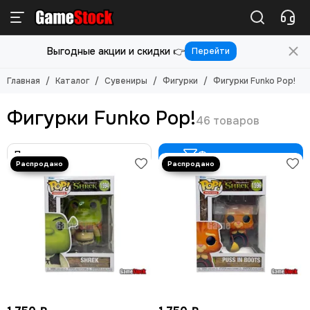
Сувениры
Фигурки
Выгодные акции и скидки 👉
Перейти
Смотреть все товары
Смотреть все товары
Фигурки
Утки Tubbz
Главная
Каталог
Сувениры
Фигурки
Фигурки Funko Pop!
Фигурки Funko Pop!
Фигурки McFarlane
Фигурки Funko Pop!
Фильтр товаров