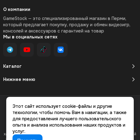
О компании
GameStock — это специализированный магазин в Перми,
который предлагает покупку, продажу и обмен видеоигр,
консолей и аксессуаров с гарантией на товар
Мы в социальных сетях
Каталог
Нижнее меню
2026 © GameStock Магазин видеоигр.
Карта сайта
Этот сайт использует cookie-файлы и другие
технологии, чтобы помочь Вам в навигации, а также
для предоставления лучшего пользовательского
опыта и анализа использования наших продуктов и
Вся представленная на сайте информация, касающаяся
услуг.
характеристик, стоимости товаров и услуг, носит информационный
характер и ни при каких условиях не является публичной офертой,