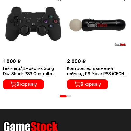
1 000 ₽
2 000 ₽
Геймпад/Джойстик Sony
Контроллер движений
DualShock PS3 Controller
геймпад PS Move PS3 (CECH-
Wireless (Черный, Black)
ZCM1E) Б/У
В корзину
В корзину