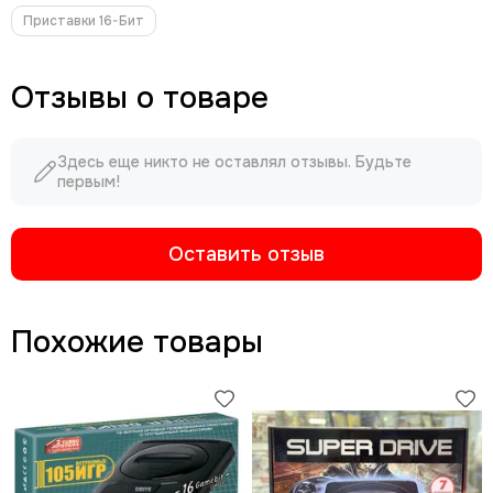
Приставки 16-Бит
Отзывы о товаре
Здесь еще никто не оставлял отзывы. Будьте
первым!
Оставить отзыв
Похожие товары