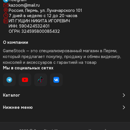
kazoom@mail.ru
Россия, Пермь, ул. Луначарского 101
7 дней в неделю с 12 до 20 часов
ИП ГУЩИН НИКИТА ИГОРЕВИЧ
ИНН: 590424532401
ОГРН: 324595800085432
О компании
GameStock — это специализированный магазин в Перми,
который предлагает покупку, продажу и обмен видеоигр,
консолей и аксессуаров с гарантией на товар
Мы в социальных сетях
Каталог
Нижнее меню