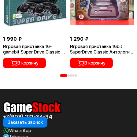
1 990 ₽
1 290 ₽
Игровая приставка 16-
Игровая приставка 16bit
gamebit Super Drive Classic S2
SuperDrive Classic Антология
(95в1+картридж 10в1)
Mortal Kombat (7-in-1)
Зеленая коробка
В корзину
В корзину
+7(908) 271-34-34
Заказать звонок
WhatsApp
Telegram