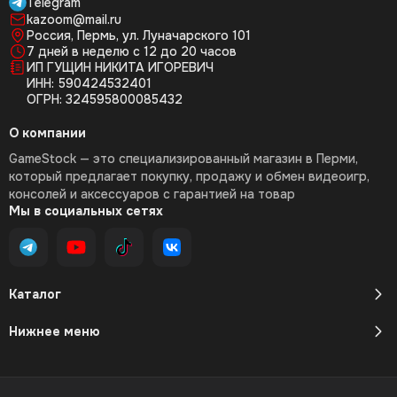
Telegram
kazoom@mail.ru
Россия, Пермь, ул. Луначарского 101
7 дней в неделю с 12 до 20 часов
ИП ГУЩИН НИКИТА ИГОРЕВИЧ
ИНН: 590424532401
ОГРН: 324595800085432
О компании
GameStock — это специализированный магазин в Перми,
который предлагает покупку, продажу и обмен видеоигр,
консолей и аксессуаров с гарантией на товар
Мы в социальных сетях
Каталог
Нижнее меню