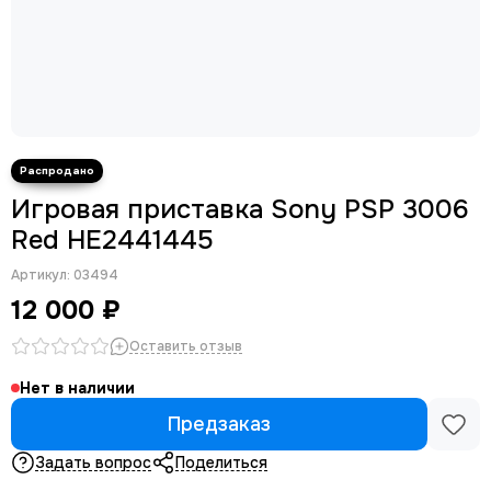
Приставки Sony PSP
Приставки Anbernic
Приставки 8-Бит
Приставки 16-Бит
Приставки Hamy 8-Бит/16-Бит
Приставки Xbox Original
Игровая приставка Sony PSP 3006
Red HE2441445
Артикул:
03494
12 000 ₽
Оставить отзыв
Нет в наличии
Предзаказ
Задать вопрос
Поделиться