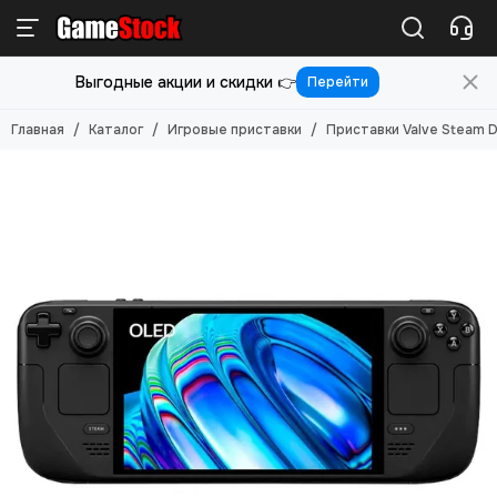
Игровые приставки
Выгодные акции и скидки 👉
Перейти
Смотреть все товары
Приставки PlayStation 5
Главная
Каталог
Игровые приставки
Приставки Valve Steam 
Приставки PlayStation 4
Приставки PlayStation 3
Приставки PlayStation 2
Приставки Playstation 1
Приставки Nintendo Switch 2
Приставки Nintendo Switch
Приставки Nintendo Game Boy
Приставки Nintendo 3DS/2DS
Приставки Xbox Series X/S
Приставки Xbox One
Приставки Xbox 360
Приставки Valve Steam Deck
Приставки Lenovo
Приставки Sony PS Vita