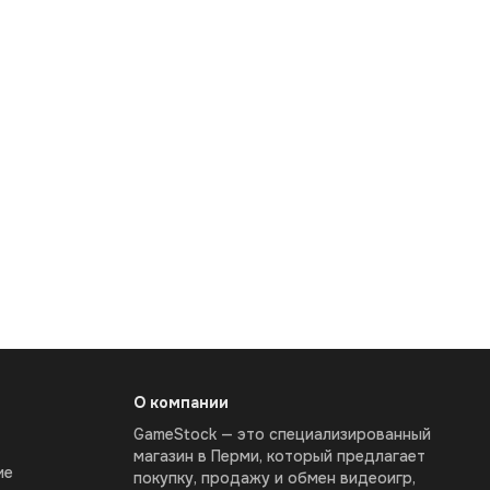
О компании
GameStock — это специализированный
магазин в Перми, который предлагает
ие
покупку, продажу и обмен видеоигр,