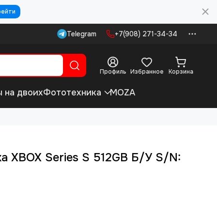
рейти
Telegram
+7(908) 271-34-34
Профиль
Избранное
Корзина
ы на двоих
Фототехника
MOZA
а XBOX Series S 512GB Б/У S/N: