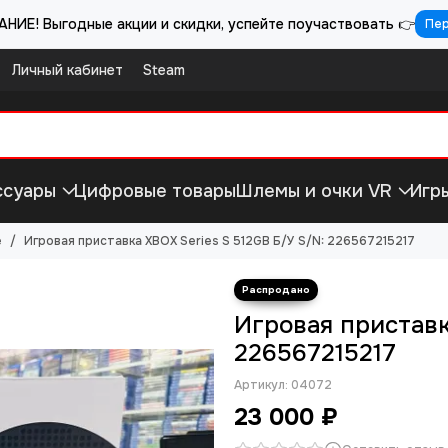
НИЕ! Выгодные акции и скидки, успейте поучаствовать 👉
Пе
Личный кабинет
Steam
ссуары
Цифровые товары
Шлемы и очки VR
Игр
e
Игровая приставка XBOX Series S 512GB Б/У S/N: 226567215217
Игровая приставк
226567215217
Артикул:
04072
23 000 ₽