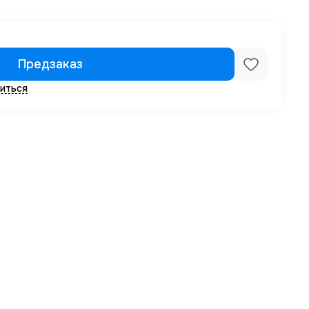
Предзаказ
иться