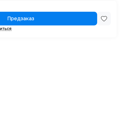
Предзаказ
иться