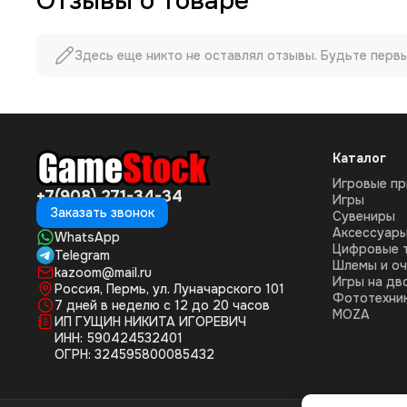
Отзывы о товаре
Здесь еще никто не оставлял отзывы. Будьте перв
Каталог
Игровые пр
+7(908) 271-34-34
Игры
Заказать звонок
Сувениры
Аксессуар
WhatsApp
Цифровые 
Telegram
Шлемы и оч
kazoom@mail.ru
Игры на дв
Россия, Пермь, ул. Луначарского 101
Фототехни
7 дней в неделю с 12 до 20 часов
MOZA
ИП ГУЩИН НИКИТА ИГОРЕВИЧ
ИНН: 590424532401
ОГРН: 324595800085432