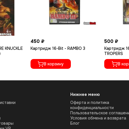
450 ₽
500 ₽
ARE KNUCKLE
Картридж 16-Bit - RAMBO 3
Картридж 16
)
TROPERS
В корзину
В кор
Нижнее меню
иставки
Оферта и политика
конфиденциальности
Пользовательское соглашен
ы
Условия обмена и возврата
товары
Блог
ки VR