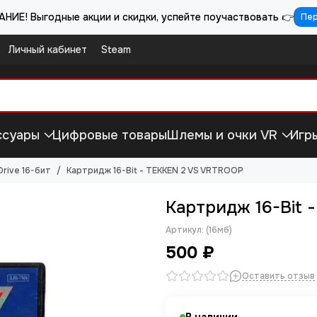
НИЕ! Выгодные акции и скидки, успейте поучаствовать 👉
Пе
Личный кабинет
Steam
ссуары
Цифровые товары
Шлемы и очки VR
Игр
rive 16-бит
Картридж 16-Bit - TEKKEN 2 VS VRTROOP
Картридж 16-Bit 
Артикул:
(16мб)
500 ₽
Оставить отзыв