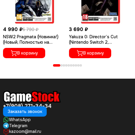
4 990 ₽
3 690 ₽
5 790 ₽
NSW2 Pragmata (Новинка!)
Yakuza 0: Director’s Cut
(Новый, Полностью на
(Nintendo Switch 2,
русском языке)
Английская версия, Новый)
В корзину
В корзину
+7(908) 271-34-34
Заказать звонок
WhatsApp
Telegram
kazoom@mail.ru