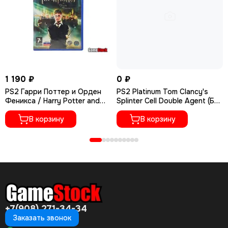
1 190 ₽
0 ₽
PS2 Гарри Поттер и Орден
PS2 Platinum Tom Clancy's
Феникса / Harry Potter and
Splinter Cell Double Agent (Б/
Order of the Phoenix (Б/У,
У, Английская версия, SLES-
Полностью на русском языке,
В корзину
53826, PAL)
В корзину
SLES-54781)
+7(908) 271-34-34
Заказать звонок