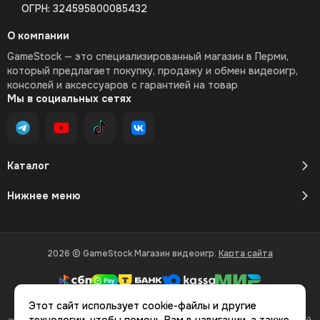
ОГРН: 324595800085432
О компании
GameStock — это специализированный магазин в Перми,
который предлагает покупку, продажу и обмен видеоигр,
консолей и аксессуаров с гарантией на товар
Мы в социальных сетях
Каталог
Нижнее меню
2026 © GameStock Магазин видеоигр.
Карта сайта
Этот сайт использует cookie-файлы и другие
Вся представленная на сайте информация, касающаяся