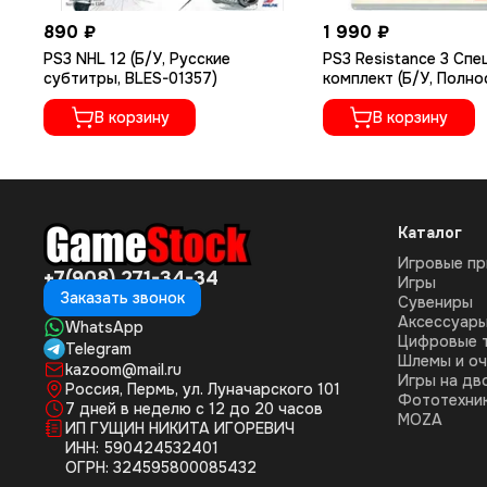
890 ₽
1 990 ₽
PS3 NHL 12 (Б/У, Русские
PS3 Resistance 3 Сп
субтитры, BLES-01357)
комплект (Б/У, Полно
русском языке, BCES-
В корзину
В корзину
Каталог
Игровые пр
+7(908) 271-34-34
Игры
Заказать звонок
Сувениры
Аксессуар
WhatsApp
Цифровые 
Telegram
Шлемы и оч
kazoom@mail.ru
Игры на дв
Россия, Пермь, ул. Луначарского 101
Фототехни
7 дней в неделю с 12 до 20 часов
MOZA
ИП ГУЩИН НИКИТА ИГОРЕВИЧ
ИНН: 590424532401
ОГРН: 324595800085432