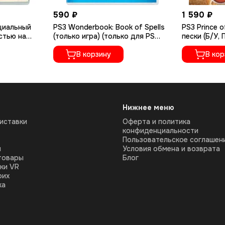
590 ₽
1 590 ₽
ециальный
PS3 Wonderbook: Book of Spells
PS3 Prince o
стью на
(только игра) (только для PS
пески (Б/У,
01118)
Move) (Б/У, Полностью на
русском язы
русском языке, BCES-01531)
В корзину
В кор
Нижнее меню
иставки
Оферта и политика
конфиденциальности
Пользовательское соглашен
ы
Условия обмена и возврата
товары
Блог
ки VR
оих
ка