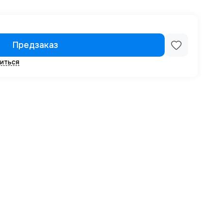
Предзаказ
иться