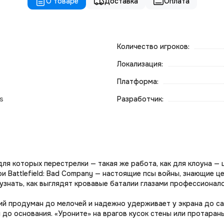
О товаре
Доставка
Оплата
Количество игроков:
Локализация:
Платформа:
ts
Разработчик:
 для которых перестрелки — такая же работа, как для клоуна —
и Battlefield: Bad Company — настоящие псы войны, знающие ц
узнать, как выглядят кровавые баталии глазами профессионалов
й продуман до мелочей и надежно удерживает у экрана до са
до основания. «Уроните» на врагов кусок стены или протарань