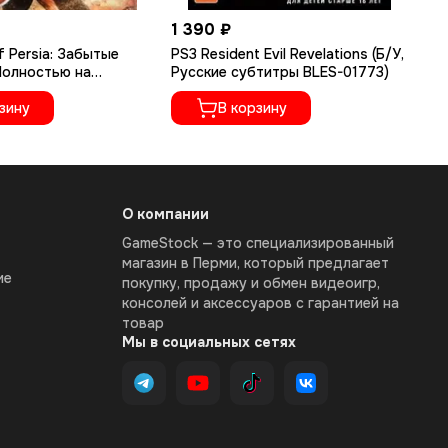
1 390 ₽
1 
f Persia: Забытые
PS3 Resident Evil Revelations (Б/У,
PS
 Полностью на
Русские субтитры BLES-01773)
Ze
ке, BLES-00906)
BL
зину
В корзину
О компании
GameStock — это специализированный
магазин в Перми, который предлагает
ие
покупку, продажу и обмен видеоигр,
консолей и аксессуаров с гарантией на
товар
Мы в социальных сетях