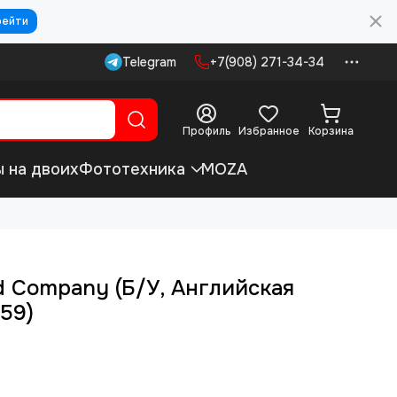
рейти
Telegram
+7(908) 271-34-34
Профиль
Избранное
Корзина
ы на двоих
Фототехника
MOZA
ad Company (Б/У, Английская
59)