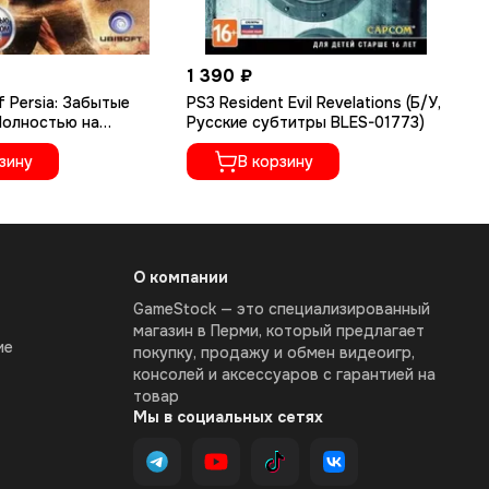
1 390 ₽
1 
f Persia: Забытые
PS3 Resident Evil Revelations (Б/У,
PS
 Полностью на
Русские субтитры BLES-01773)
Ze
ке, BLES-00906)
BL
зину
В корзину
О компании
GameStock — это специализированный
магазин в Перми, который предлагает
ие
покупку, продажу и обмен видеоигр,
консолей и аксессуаров с гарантией на
товар
Мы в социальных сетях