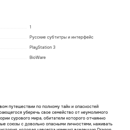
1
Русские субтитры и интерфейс
PlayStation 3
BioWare
новом путешествии по полному тайн и опасностей
арающегося уберечь свое семейство от неумолимого
ории сурового мира, обитатели которого отчаянно
ые союзы с довольно опасными личностями, наживать
я история, которая навсегда изменит вселенную Dragon