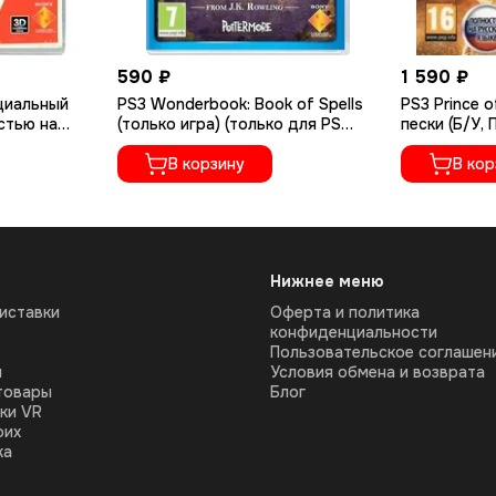
590 ₽
1 590 ₽
ециальный
PS3 Wonderbook: Book of Spells
PS3 Prince o
стью на
(только игра) (только для PS
пески (Б/У,
01118)
Move) (Б/У, Полностью на
русском язы
русском языке, BCES-01531)
В корзину
В кор
Нижнее меню
иставки
Оферта и политика
конфиденциальности
Пользовательское соглашен
ы
Условия обмена и возврата
товары
Блог
ки VR
оих
ка