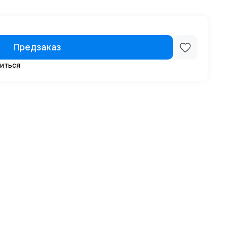
Предзаказ
иться