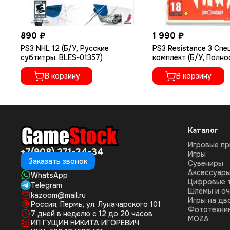
890 ₽
1 990 ₽
PS3 NHL 12 (Б/У, Русские
PS3 Resistance 3 Сп
субтитры, BLES-01357)
комплект (Б/У, Полно
русском языке, BCES-
В корзину
В корзину
Каталог
Игровые пр
+7(908) 271-34-34
Игры
Заказать звонок
Сувениры
Аксессуар
WhatsApp
Цифровые 
Telegram
Шлемы и оч
kazoom@mail.ru
Игры на дв
Россия, Пермь, ул. Луначарского 101
Фототехни
7 дней в неделю с 12 до 20 часов
MOZA
ИП ГУЩИН НИКИТА ИГОРЕВИЧ