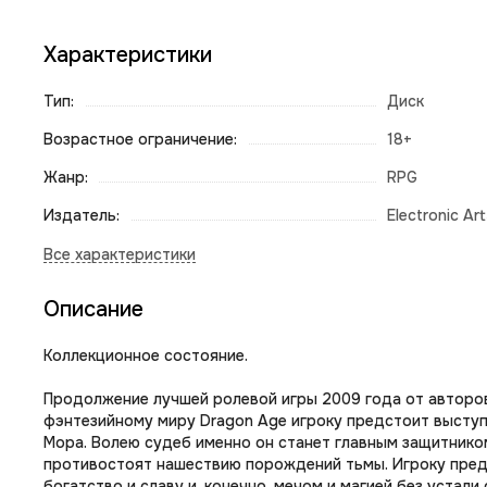
Характеристики
Тип:
Диск
Возрастное ограничение:
18+
Жанр:
RPG
Издатель:
Electronic Ar
Описание
Коллекционное состояние.
Продолжение лучшей ролевой игры 2009 года от авторов S
фэнтезийному миру Dragon Age игроку предстоит выступ
Мора. Волею судеб именно он станет главным защитнико
противостоят нашествию порождений тьмы. Игроку пред
богатство и славу и, конечно, мечом и магией без устал