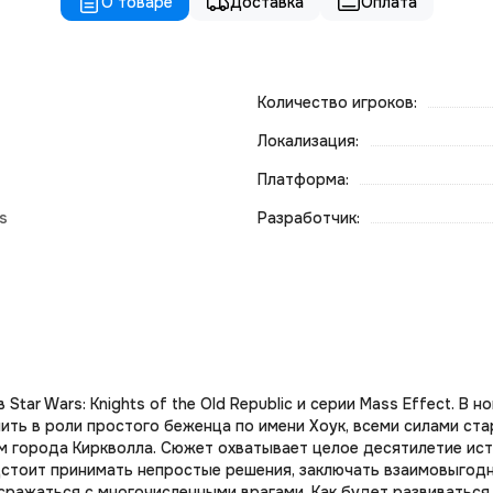
О товаре
Доставка
Оплата
Количество игроков:
Локализация:
Платформа:
ts
Разработчик:
tar Wars: Knights of the Old Republic и серии Mass Effect. В 
ить в роли простого беженца по имени Хоук, всеми силами ст
м города Киркволла. Сюжет охватывает целое десятилетие ист
стоит принимать непростые решения, заключать взаимовыгодн
и сражаться с многочисленными врагами. Как будет развиватьс