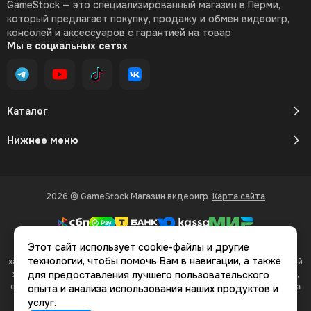
GameStock — это специализированный магазин в Перми,
который предлагает покупку, продажу и обмен видеоигр,
консолей и аксессуаров с гарантией на товар
Мы в социальных сетях
Каталог
Нижнее меню
2026 © GameStock Магазин видеоигр.
Карта сайта
Этот сайт использует cookie-файлы и другие
Вся представленная на сайте информация, касающаяся
технологии, чтобы помочь Вам в навигации, а также
характеристик, стоимости товаров и услуг, носит информационный
характер и ни при каких условиях не является публичной офертой,
для предоставления лучшего пользовательского
определяемой положениями Статьи 437(2) Гражданского кодекса
опыта и анализа использования наших продуктов и
РФ.
услуг.