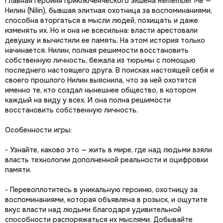
Главная героиня приключенческого экшена Remember Me —
Нилин (Nilin), бывшая элитная охотница за воспоминаниями,
способна вторгаться в мысли людей, похищать и даже
изменять их. Но и она не всесильна: власти арестовали
девушку и вычистили ее память. На этом история только
начинается. Нилин, полная решимости восстановить
собственную личность, бежала из тюрьмы с помощью
последнего настоящего друга. В поисках настоящей себя и
своего прошлого Нилин выяснила, что за ней охотятся
именно те, кто создал нынешнее общество, в котором
каждый на виду у всех. И она полна решимости
восстановить собственную личность.
Особенности игры:
- Узнайте, каково это — жить в мире, где над людьми взяли
власть технологии дополненной реальности и оцифровки
памяти.
- Перевоплотитесь в уникальную героиню, охотницу за
воспоминаниями, которая объявлена в розыск, и ощутите
вкус власти над людьми благодаря удивительной
способности распоряжаться их мыслями. Добывайте