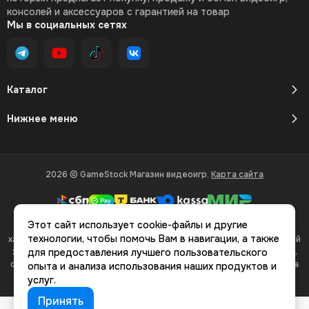
консолей и аксессуаров с гарантией на товар
Мы в социальных сетях
Каталог
Нижнее меню
2026 © GameStock Магазин видеоигр.
Карта сайта
Этот сайт использует cookie-файлы и другие
Вся представленная на сайте информация, касающаяся
технологии, чтобы помочь Вам в навигации, а также
характеристик, стоимости товаров и услуг, носит информационный
характер и ни при каких условиях не является публичной офертой,
для предоставления лучшего пользовательского
определяемой положениями Статьи 437(2) Гражданского кодекса
опыта и анализа использования наших продуктов и
РФ.
услуг.
Принять