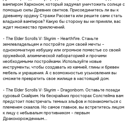
вампиром Харконом, который задумал уничтожить солнце с
помощью силы Древних свитков. Присоединитесь ли вы к
древнему ордену Стражи Рассвета или решите сами стать
владыкой вампиров? Какую бы сторону вы ни приняли, вас
ждет множество приключений.
- The Elder Scrolls V: Skyrim – Hearthfire. Станьте
землевладельцем и постройте дом своей мечты –
однокомнатную избушку или огромное поместье со своей
оружейной, алхимической лабораторией и прочими
необходимыми постройками. Используйте новые
инструменты, чтобы создавать из камней, глины и бревен
мебель и украшения. А с возможностью усыновления вы
сможете превратить свое жилище в настоящий дом.
- The Elder Scrolls V: Skyrim – Dragonborn. Оставьте позади
суровый Скайрим. На бескрайних просторах Солстейма вам
предстоит повстречать темных эльфов и познакомиться с
племенем скаалов. Но самое главное, вы встретитесь лицом
к лицу с небывалым противником – первым
Драконорожденным…