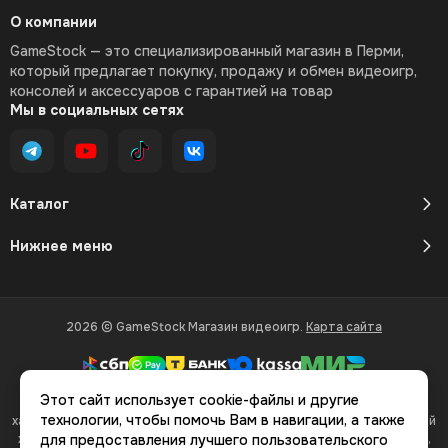
О компании
GameStock — это специализированный магазин в Перми,
который предлагает покупку, продажу и обмен видеоигр,
консолей и аксессуаров с гарантией на товар
Мы в социальных сетях
Каталог
Нижнее меню
2026 © GameStock Магазин видеоигр.
Карта сайта
Этот сайт использует cookie-файлы и другие
Вся представленная на сайте информация, касающаяся
технологии, чтобы помочь Вам в навигации, а также
характеристик, стоимости товаров и услуг, носит информационный
характер и ни при каких условиях не является публичной офертой,
для предоставления лучшего пользовательского