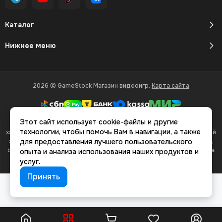
Каталог
Нижнее меню
2026 © GameStock Магазин видеоигр.
Карта сайта
Этот сайт использует cookie-файлы и другие
Вся представленная на сайте информация, касающаяся
технологии, чтобы помочь Вам в навигации, а также
характеристик, стоимости товаров и услуг, носит информационный
характер и ни при каких условиях не является публичной офертой,
для предоставления лучшего пользовательского
определяемой положениями Статьи 437(2) Гражданского кодекса
опыта и анализа использования наших продуктов и
РФ.
услуг.
Принять