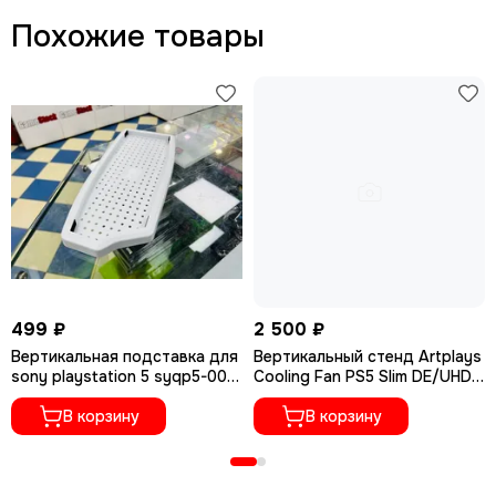
Похожие товары
499 ₽
2 500 ₽
Вертикальная подставка для
Вертикальный стенд Artplays
sony playstation 5 syqp5-002
Cooling Fan PS5 Slim DE/UHD:
белая
зарядка DualSense,
В корзину
крепление для наушников
В корзину