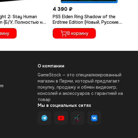
4 390 ₽
1 
ght 2: Stay Human
PS5 Elden Ring Shadow of the
PS
on (Б/У, Полностью на
Erdtree Edition (Новый, Русские
Ру
ыке, PPSA-02262)
субтитры, PPSA-04609)
зину
В корзину
О компании
GameStock — это специализированный
магазин в Перми, который предлагает
ие
покупку, продажу и обмен видеоигр,
консолей и аксессуаров с гарантией на
товар
Мы в социальных сетях