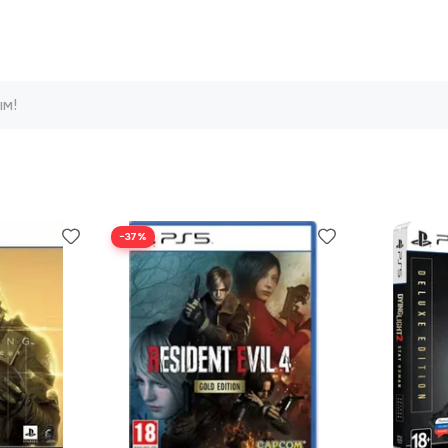
ым!
−37%