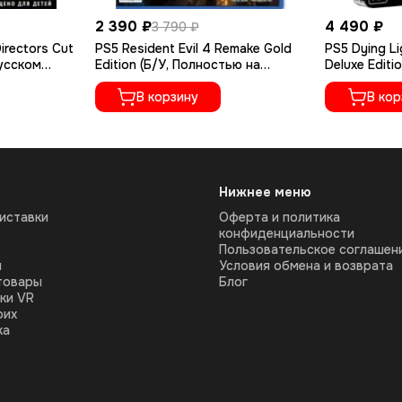
2 390 ₽
4 490 ₽
3 790 ₽
irectors Cut
PS5 Resident Evil 4 Remake Gold
PS5 Dying Li
русском
Edition (Б/У, Полностью на
Deluxe Editi
русском языке, PPSA-07412)
русском яз
В корзину
В кор
Нижнее меню
иставки
Оферта и политика
конфиденциальности
Пользовательское соглашен
ы
Условия обмена и возврата
товары
Блог
ки VR
оих
ка