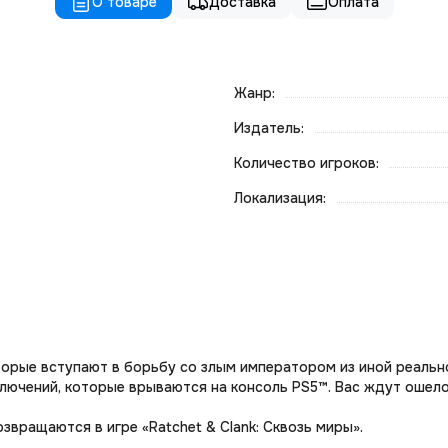
О товаре
Доставка
Оплата
Жанр:
Издатель:
Количество игроков:
Локализация:
оторые вступают в борьбу со злым императором из иной реаль
ключений, которые врываются на консоль PS5™. Вас ждут оше
звращаются в игре «Ratchet & Clank: Сквозь миры».