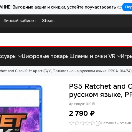
НИЕ! Выгодные акции и скидки, успейте поучаствовать 👉
Пе
Личный кабинет
Steam
ссуары
Цифровые товары
Шлемы и очки VR
Игр
chet and Clank Rift Apart (Б/У, Полностью на русском языке, PPSA-01474)
PS5 Ratchet and C
русском языке, P
Артикул:
01915
2 790 ₽
Оставить отзыв