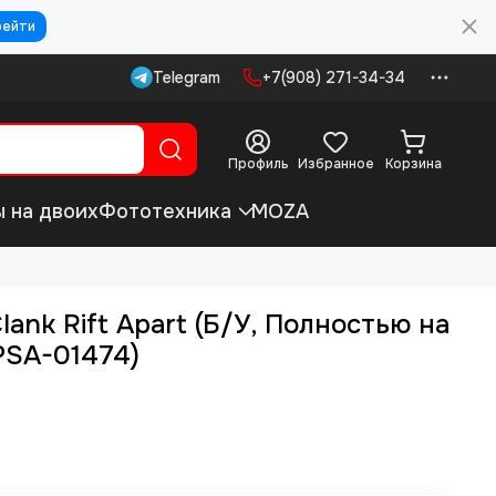
рейти
Telegram
+7(908) 271-34-34
Профиль
Избранное
Корзина
ы на двоих
Фототехника
MOZA
lank Rift Apart (Б/У, Полностью на
PSA-01474)