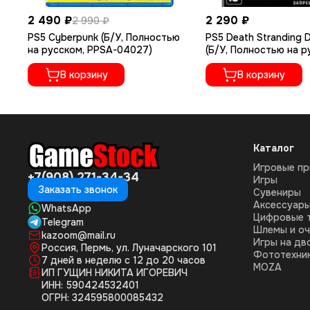
2 490 ₽
2 290 ₽
2 990 ₽
PS5 Cyberpunk (Б/У, Полностью
PS5 Death Stranding D
на русском, PPSA-04027)
(Б/У, Полностью на 
языке, PPSA-01968)
В корзину
В корзину
Каталог
Игровые пр
+7(908) 271-34-34
Игры
Заказать звонок
Сувениры
Аксессуар
WhatsApp
Цифровые 
Telegram
Шлемы и оч
kazoom@mail.ru
Игры на дв
Россия, Пермь, ул. Луначарского 101
Фототехни
7 дней в неделю с 12 до 20 часов
MOZA
ИП ГУЩИН НИКИТА ИГОРЕВИЧ
ИНН: 590424532401
ОГРН: 324595800085432