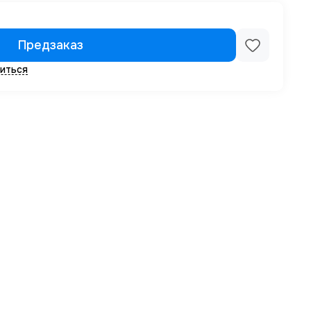
Предзаказ
иться