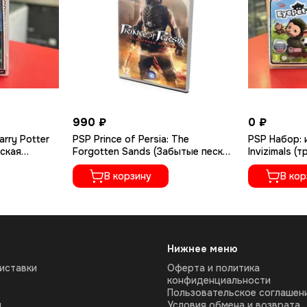
990 ₽
0 ₽
arry Potter
PSP Prince of Persia: The
PSP Набор: 
йская
Forgotten Sands (Забытые пески)
Invizimals (
(Б/У, Полностью на русском
языке, ULES-01438)
В корзину
В кор
Нижнее меню
иставки
Оферта и политика
конфиденциальности
Пользовательское соглашен
ы
Условия обмена и возврата