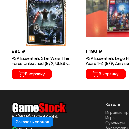
690 ₽
1 190 ₽
PSP Essentials Star Wars The
PSP Essentials Lego H
Force Unleashed (Б/У, ULES-
Years 1-4 (Б/У, Англи
00981)
версия, ULES-01351)
В корзину
В корзину
Каталог
Игровые пр
+7(908) 271-34-34
Игры
Заказать звонок
Сувениры
Аксессуар