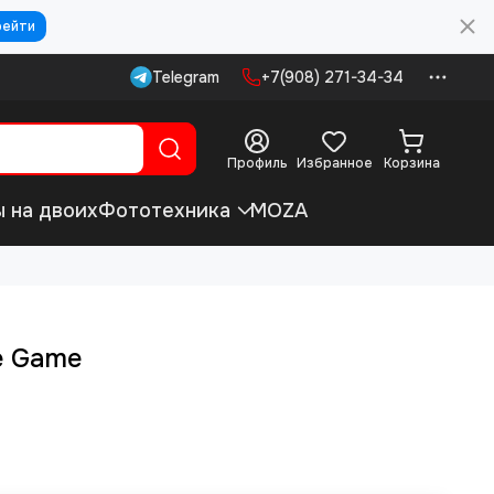
рейти
Telegram
+7(908) 271-34-34
Профиль
Избранное
Корзина
ы на двоих
Фототехника
MOZA
e Game