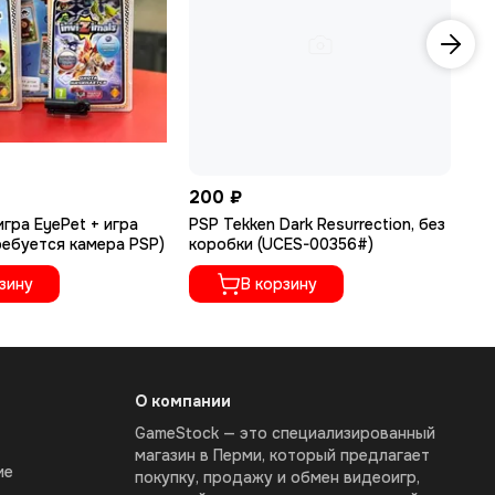
200 ₽
50
игра EyePet + игра
PSP Tekken Dark Resurrection, без
PS
требуется камера PSP)
коробки (UCES-00356#)
По
UC
зину
В корзину
О компании
GameStock — это специализированный
магазин в Перми, который предлагает
ие
покупку, продажу и обмен видеоигр,