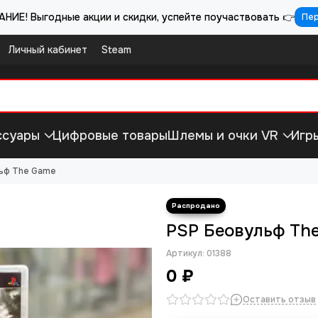
НИЕ! Выгодные акции и скидки, успейте поучаствовать 👉
Пе
Личный кабинет
Steam
ссуары
Цифровые товары
Шлемы и очки VR
Игр
ьф The Game
PSP Беовульф Th
Артикул:
01388
0 ₽
Оставить отзыв