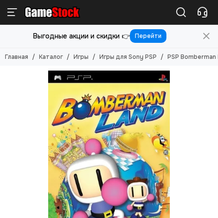
Игры
Выгодные акции и скидки 👉
Перейти
Смотреть все товары
Игры для PlayStation 5
Главная
Каталог
Игры
Игры для Sony PSP
PSP Bomberman L
Игры для PlayStation 4
Игры для PlayStation 3
Игры для PlayStation 2
Игры для Nintendo Switch 2
Игры для Nintendo Switch
Игры для Nintendo 3DS
Игры для Xbox ONE/SERIES S/X
Игры для Xbox Original
Игры для Xbox 360
Игры для Sony PS Vita
Игры для Sony PSP
Игры (Картриджи) для 8-бит
Игры (картриджи) для Sega Mega Drive 16-бит
Игры под VR