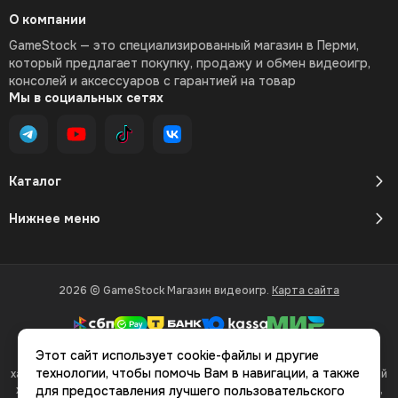
О компании
GameStock — это специализированный магазин в Перми,
который предлагает покупку, продажу и обмен видеоигр,
консолей и аксессуаров с гарантией на товар
Мы в социальных сетях
Каталог
Нижнее меню
2026 © GameStock Магазин видеоигр.
Карта сайта
Этот сайт использует cookie-файлы и другие
Вся представленная на сайте информация, касающаяся
технологии, чтобы помочь Вам в навигации, а также
характеристик, стоимости товаров и услуг, носит информационный
характер и ни при каких условиях не является публичной офертой,
для предоставления лучшего пользовательского