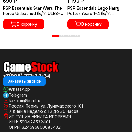
690 ₽
1 190 ₽
PSP Essentials Star Wars The
PSP Essentials Lego Harry
Force Unleashed (Б/У, ULES-
Potter Years 1-4 (Б/У,
00981)
Английская версия, ULES-
В корзину
01351)
В корзину
+7(908) 271-34-34
Заказать звонок
WhatsApp
Telegram
kazoom@mail.ru
Россия, Пермь, ул. Луначарского 101
7 дней в неделю с 12 до 20 часов
ИП ГУЩИН НИКИТА ИГОРЕВИЧ
ИНН: 590424532401
ОГРН: 324595800085432