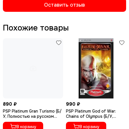
Оставить отзыв
Похожие товары
890 ₽
990 ₽
PSP Platinum Gran Turismo (Б/
PSP Platinum God of War:
У, Полностью на русском
Chains of Olympus (Б/У,
языке, USES-01245)
Английская версия, UCES-
В корзину
00842)
В корзину