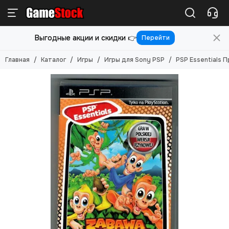
Игры
Выгодные акции и скидки 👉
Перейти
Смотреть все товары
Игры для PlayStation 5
Главная
Каталог
Игры
Игры для Sony PSP
PSP Essentials 
Игры для PlayStation 4
Игры для PlayStation 3
Игры для PlayStation 2
Игры для Nintendo Switch 2
Игры для Nintendo Switch
Игры для Nintendo 3DS
Игры для Xbox ONE/SERIES S/X
Игры для Xbox Original
Игры для Xbox 360
Игры для Sony PS Vita
Игры для Sony PSP
Игры (Картриджи) для 8-бит
Игры (картриджи) для Sega Mega Drive 16-бит
Игры под VR