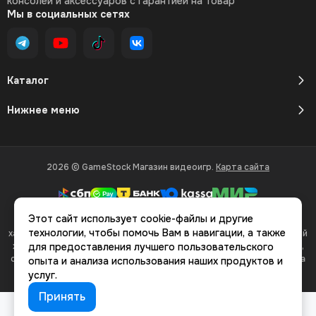
консолей и аксессуаров с гарантией на товар
Мы в социальных сетях
Каталог
Нижнее меню
2026 © GameStock Магазин видеоигр.
Карта сайта
Этот сайт использует cookie-файлы и другие
Вся представленная на сайте информация, касающаяся
технологии, чтобы помочь Вам в навигации, а также
характеристик, стоимости товаров и услуг, носит информационный
характер и ни при каких условиях не является публичной офертой,
для предоставления лучшего пользовательского
определяемой положениями Статьи 437(2) Гражданского кодекса
опыта и анализа использования наших продуктов и
РФ.
услуг.
Принять