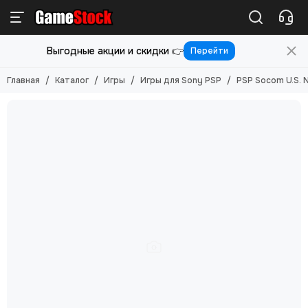
Игры
Выгодные акции и скидки 👉
Перейти
Смотреть все товары
Игры для PlayStation 5
Главная
Каталог
Игры
Игры для Sony PSP
PSP Socom U.S. N
Игры для PlayStation 4
Игры для PlayStation 3
Игры для PlayStation 2
Игры для Nintendo Switch 2
Игры для Nintendo Switch
Игры для Nintendo 3DS
Игры для Xbox ONE/SERIES S/X
Игры для Xbox Original
Игры для Xbox 360
Игры для Sony PS Vita
Игры для Sony PSP
Игры (Картриджи) для 8-бит
Игры (картриджи) для Sega Mega Drive 16-бит
Игры под VR