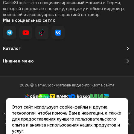
GameStock — это специализированный магазин в Перми,
который предлагает покупку, продажу и обмен видеоигр,
консолей и аксессуаров с гарантией на товар
Мы в социальных сетях
Каталог
Нижнее меню
2026 © GameStock Магазин видеоигр.
Карта сайта
Этот сайт использует cookie-файлы и другие
Вся представленная на сайте информация, касающаяся
технологии, чтобы помочь Вам в навигации, а также
характеристик, стоимости товаров и услуг, носит информационный
характер и ни при каких условиях не является публичной офертой,
для предоставления лучшего пользовательского
определяемой положениями Статьи 437(2) Гражданского кодекса
опыта и анализа использования наших продуктов и
РФ.
услуг.