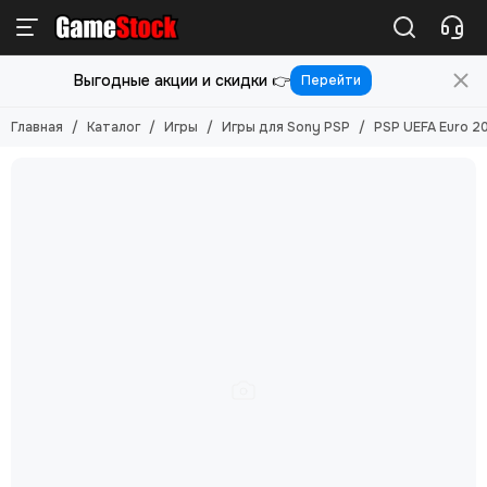
Игры
Выгодные акции и скидки 👉
Перейти
Смотреть все товары
Игры для PlayStation 5
Главная
Каталог
Игры
Игры для Sony PSP
PSP UEFA Euro 2
Игры для PlayStation 4
Игры для PlayStation 3
Игры для PlayStation 2
Игры для Nintendo Switch 2
Игры для Nintendo Switch
Игры для Nintendo 3DS
Игры для Xbox ONE/SERIES S/X
Игры для Xbox Original
Игры для Xbox 360
Игры для Sony PS Vita
Игры для Sony PSP
Игры (Картриджи) для 8-бит
Игры (картриджи) для Sega Mega Drive 16-бит
Игры под VR