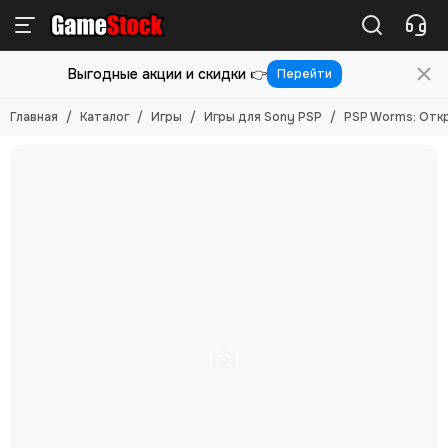
Игры
Выгодные акции и скидки 👉
Перейти
Смотреть все товары
Игры для PlayStation 5
Главная
Каталог
Игры
Игры для Sony PSP
PSP Worms: Откр
Игры для PlayStation 4
Игры для PlayStation 3
Игры для PlayStation 2
Игры для Nintendo Switch 2
Игры для Nintendo Switch
Игры для Nintendo 3DS
Игры для Xbox ONE/SERIES S/X
Игры для Xbox Original
Игры для Xbox 360
Игры для Sony PS Vita
Игры для Sony PSP
Игры (Картриджи) для 8-бит
Игры (картриджи) для Sega Mega Drive 16-бит
Игры под VR