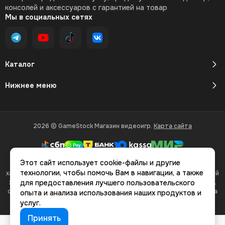
консолей и аксессуаров с гарантией на товар
Мы в социальных сетях
Каталог
Нижнее меню
2026 © GameStock Магазин видеоигр.
Карта сайта
Этот сайт использует cookie-файлы и другие
Вся представленная на сайте информация, касающаяся
технологии, чтобы помочь Вам в навигации, а также
характеристик, стоимости товаров и услуг, носит информационный
характер и ни при каких условиях не является публичной офертой,
для предоставления лучшего пользовательского
определяемой положениями Статьи 437(2) Гражданского кодекса
опыта и анализа использования наших продуктов и
РФ.
услуг.
Принять