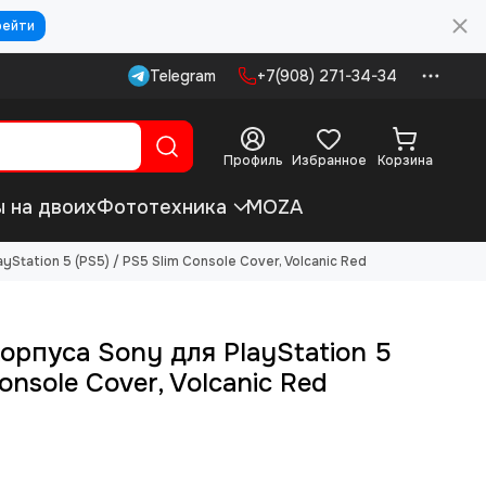
рейти
Telegram
+7(908) 271-34-34
Профиль
Избранное
Корзина
ы на двоих
Фототехника
MOZA
Station 5 (PS5) / PS5 Slim Console Cover, Volcanic Red
орпуса Sony для PlayStation 5
onsole Cover, Volcanic Red