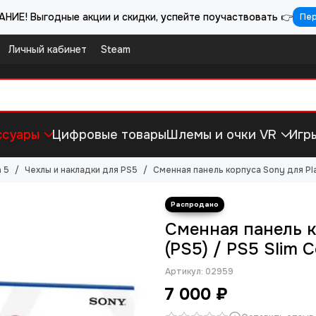
НИЕ! Выгодные акции и скидки, успейте поучаствовать 👉
Пе
Личный кабинет
Steam
ссуары
Цифровые товары
Шлемы и очки VR
Игр
 5
Чехлы и накладки для PS5
Сменная панель корпуса Sony для Play
Сменная панель к
(PS5) / PS5 Slim C
Артикул:
02959
7 000 ₽