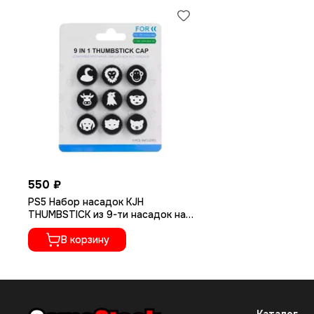
550 ₽
PS5 Набор насадок KJH
THUMBSTICK из 9-ти насадок на
стики (KJH P5-011)
В корзину