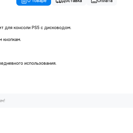
О товаре
Доставка
Оплата
ит для консоли PS5 с дисководом.
м кнопкам.
жедневного использования.
ым!