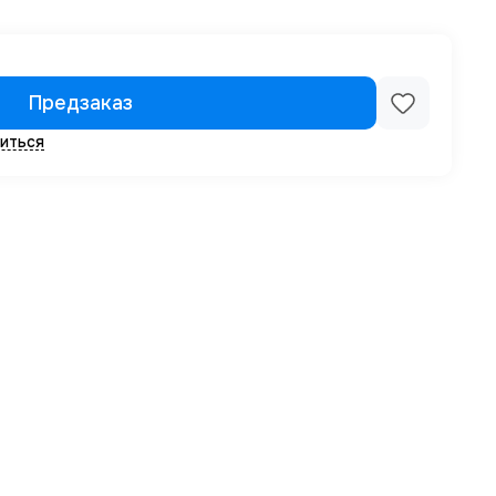
Предзаказ
иться