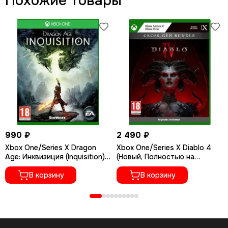
Похожие товары
990 ₽
2 490 ₽
Xbox One/Series X Dragon
Xbox One/Series X Diablo 4
Age: Инквизиция (Inquisition)
(Новый, Полностью на
(Б/У, Русские субтитры)
русском языке)
В корзину
В корзину