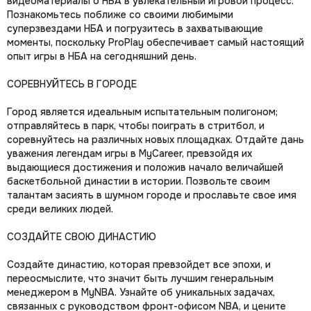
видеоматериалы о НБА в увлекательный игровой процесс.
Познакомьтесь поближе со своими любимыми
суперзвездами НБА и погрузитесь в захватывающие
моменты, поскольку ProPlay обеспечивает самый настоящий
опыт игры в НБА на сегодняшний день.
СОРЕВНУЙТЕСЬ В ГОРОДЕ
Город является идеальным испытательным полигоном;
отправляйтесь в парк, чтобы поиграть в стритбол, и
соревнуйтесь на различных новых площадках. Отдайте дань
уважения легендам игры в MyCareer, превзойдя их
выдающиеся достижения и положив начало величайшей
баскетбольной династии в истории. Позвольте своим
талантам засиять в шумном городе и прославьте свое имя
среди великих людей.
СОЗДАЙТЕ СВОЮ ДИНАСТИЮ
Создайте династию, которая превзойдет все эпохи, и
переосмыслите, что значит быть лучшим генеральным
менеджером в MyNBA. Узнайте об уникальных задачах,
связанных с руководством фронт-офисом NBA, и цените